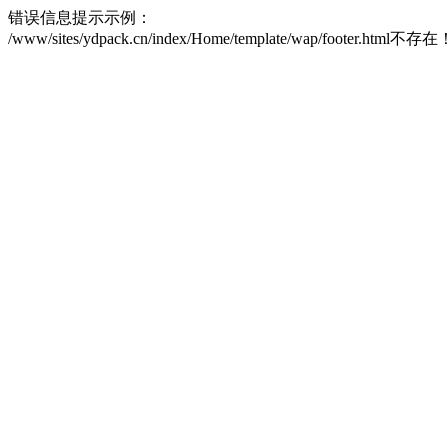
错误信息提示示例：
/www/sites/ydpack.cn/index/Home/template/wap/footer.html不存在