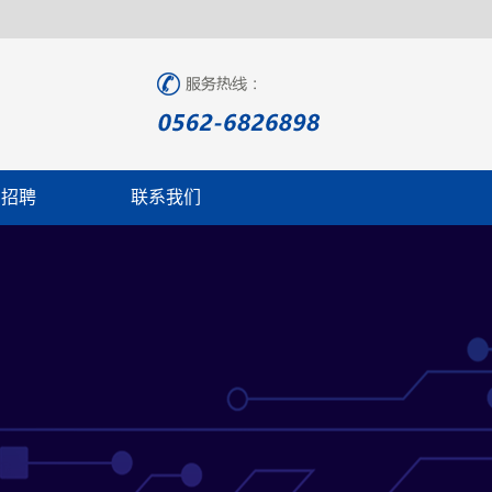
才招聘
联系我们